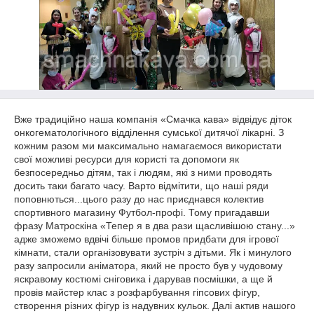
Вже традиційно наша компанія «Смачка кава» відвідує діток
онкогематологічного відділення сумської дитячої лікарні. З
кожним разом ми максимально намагаємося використати
свої можливі ресурси для користі та допомоги як
безпосередньо дітям, так і людям, які з ними проводять
досить таки багато часу. Варто відмітити, що наші ряди
поповнються...цього разу до нас приєднався колектив
спортивного магазину Футбол-профі. Тому пригадавши
фразу Матроскіна «Тепер я в два рази щасливішою стану...»
адже зможемо вдвічі більше промов придбати для ігрової
кімнати, стали організовувати зустріч з дітьми. Як і минулого
разу запросили аніматора, який не просто був у чудовому
яскравому костюмі сніговика і дарував посмішки, а ще й
провів майстер клас з розфарбування гіпсових фігур,
створення різних фігур із надувних кульок. Далі актив нашого