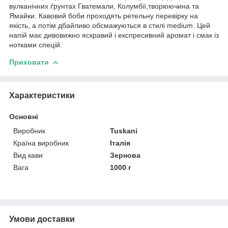
вулканічних ґрунтах Гватемали, Колумбії,творюючина та
Ямайки. Кавовий боби проходять ретельну перевірку на
якість, а потім дбайливо обсмажуються в стилі medium. Цей
напій має дивовижно яскравий і експресивний аромат і смак із
нотками спецій.
Приховати
Характеристики
Основні
Виробник
Tuskani
Країна виробник
Італія
Вид кави
Зернова
Вага
1000 г
Умови доставки