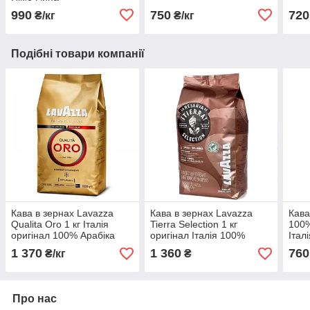
990
750
720
₴/кг
₴/кг
Подібні товари компанії
Кава в зернах Lavazza
Кава в зернах Lavazza
Кава
Qualita Oro 1 кг Італія
Tierra Selection 1 кг
100%
оригінал 100% Арабіка
оригінал Італія 100%
Італ
арабіка
1 370
1 360
760
₴/кг
₴
Про нас