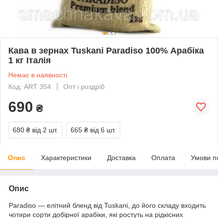
Кава в зернах Tuskani Paradiso 100% Арабіка
1 кг Італія
Немає в наявності
Код: ART 354
Опт і роздріб
690
₴
680 ₴
від 2 шт.
665 ₴
від 6 шт.
Опис
Характеристики
Доставка
Оплата
Умови п
Опис
Paradiso — елітний бленд від Tuskani, до його складу входить
чотири сорти добірної арабіки, які ростуть на рідкісних