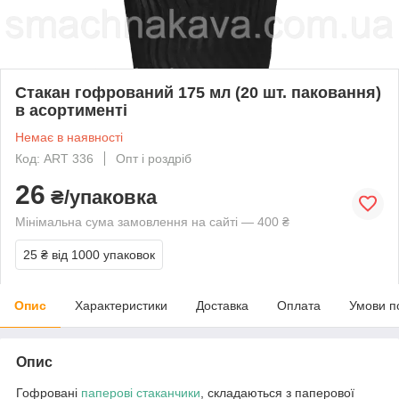
Стакан гофрований 175 мл (20 шт. паковання)
в асортименті
Немає в наявності
Код: ART 336
Опт і роздріб
26
₴/упаковка
Мінімальна сума замовлення на сайті — 400 ₴
25 ₴
від 1000 упаковок
Опис
Характеристики
Доставка
Оплата
Умови п
Опис
Гофровані
паперові стаканчики
, складаються з паперової