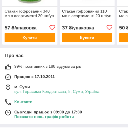
Стакан гофрований 340
Стакан гофрований 110
Стак
мл в асортименті 20 шт/уп
мл в асортименті 20 шт/уп
мл в
57
37
50
₴/упаковка
₴/упаковка
₴
Купити
Купити
Про нас
99% позитивних з 188 відгуків за рік
Працює з 17.10.2011
м. Суми
вул. Герасима Кондратьєва, 8, Суми, Україна
Контакти
Сьогодні працює з 09:00 до 17:30
Показати весь графік роботи