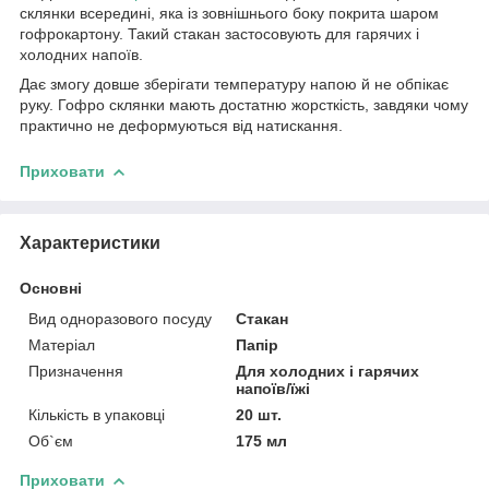
склянки всередині, яка із зовнішнього боку покрита шаром
гофрокартону. Такий стакан застосовують для гарячих і
холодних напоїв.
Дає змогу довше зберігати температуру напою й не обпікає
руку. Гофро склянки мають достатню жорсткість, завдяки чому
практично не деформуються від натискання.
Приховати
Характеристики
Основні
Вид одноразового посуду
Стакан
Матеріал
Папір
Призначення
Для холодних і гарячих
напоїв/їжі
Кількість в упаковці
20 шт.
Об`єм
175 мл
Приховати