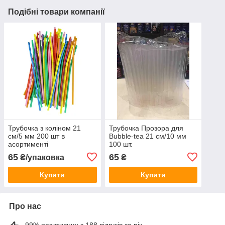
Подібні товари компанії
Трубочка з коліном 21
Трубочка Прозора для
см/5 мм 200 шт в
Bubble-tea 21 см/10 мм
асортименті
100 шт.
65
65
₴/упаковка
₴
Купити
Купити
Про нас
99% позитивних з 188 відгуків за рік