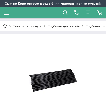
Смачна Кава оптово-роздрібний магазин кави та супутніх т
Товари та послуги
Трубочки для напоїв
Трубочка з к