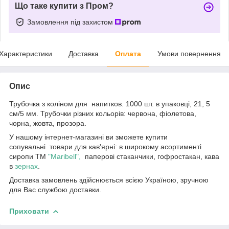
Що таке купити з Пром?
Замовлення під захистом
Характеристики
Доставка
Оплата
Умови повернення
Опис
Трубочка з коліном для напитков. 1000 шт. в упаковці, 21, 5
см/5 мм. Трубочки різних кольорів: червона, фіолетова,
чорна, жовта, прозора.
У нашому інтернет-магазині ви зможете купити
сопувальні товари для кав'ярні: в широкому асортименті
сиропи ТМ
"Maribell",
паперові стаканчики, гофростакан, кава
в
зернах
.
Доставка замовлень здійснюється всією Україною, зручною
для Вас службою доставки.
Приховати