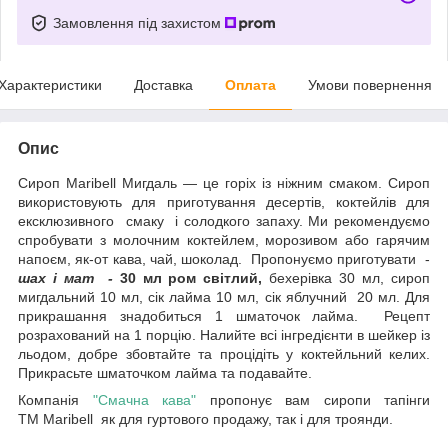
Замовлення під захистом
Характеристики
Доставка
Оплата
Умови повернення
Опис
Сироп Maribell Мигдаль — це горіх із ніжним смаком. Сироп
використовують для приготування десертів, коктейлів для
ексклюзивного смаку і солодкого запаху. Ми рекомендуємо
спробувати з молочним коктейлем, морозивом або гарячим
напоєм, як-от кава, чай, шоколад. Пропонуємо приготувати -
шах і мат -
30 мл ром світлий,
бехерівка 30 мл, сироп
мигдальний 10 мл, сік лайма 10 мл, сік яблучний 20 мл. Для
прикрашання знадобиться 1 шматочок лайма. Рецепт
розрахований на 1 порцію. Налийте всі інгредієнти в шейкер із
льодом, добре збовтайте та процідіть у коктейльний келих.
Прикрасьте шматочком лайма та подавайте.
Компанія
"Смачна кава"
пропонує вам сиропи тапінги
ТМ Maribell як для гуртового продажу, так і для троянди.