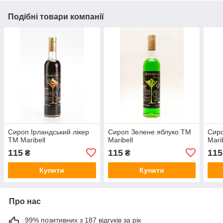
Подібні товари компанії
Сироп Ірландський лікер
Сироп Зелене яблуко ТМ
Сир
ТМ Maribell
Maribell
Mari
115
115
115
₴
₴
Купити
Купити
Про нас
99% позитивних з 187 відгуків за рік