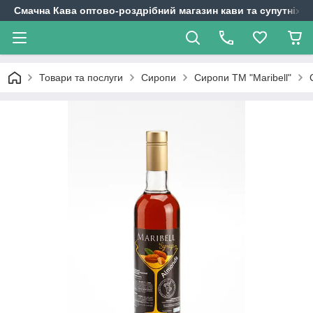
Смачна Кава оптово-роздрібний магазин кави та супутніх т
Товари та послуги
Сиропи
Сиропи ТМ "Maribell"