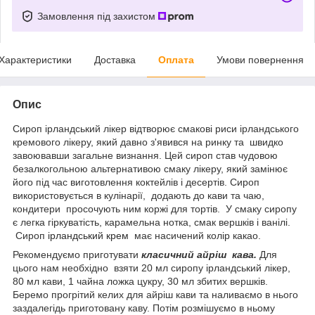
Замовлення під захистом
Характеристики
Доставка
Оплата
Умови повернення
Опис
Сироп ірландський лікер відтворює смакові риси ірландського
кремового лікеру, який давно з'явився на ринку та швидко
завоювавши загальне визнання. Цей сироп став чудовою
безалкогольною альтернативою смаку лікеру, який замінює
його під час виготовлення коктейлів і десертів. Сироп
використовується в кулінарії, додають до кави та чаю,
кондитери просочують ним коржі для тортів. У смаку сиропу
є легка гіркуватість, карамельна нотка, смак вершків і ванілі.
Сироп
ірландський крем
має насичений колір какао.
Рекомендуємо приготувати
класичний айріш кава.
Для
цього нам необхідно
взяти
20 мл сиропу ірландський лікер,
80 мл кави, 1 чайна ложка цукру, 30 мл збитих вершків.
Беремо прогрітий келих для айріш кави та наливаємо в нього
заздалегідь приготовану каву. Потім розмішуємо в ньому