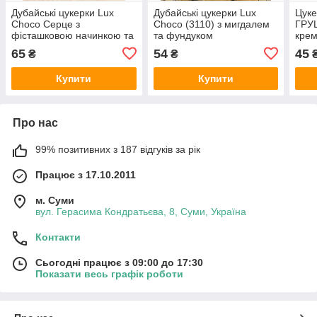
Дубайські цукерки Lux
Дубайські цукерки Lux
Цуке
Choco Серце з
Choco (3110) з мигдалем
ГРУ
фісташковою начинкою та
та фундуком
кре
катаїфом (4006)
65
54
45
₴
₴
Купити
Купити
Про нас
99% позитивних з 187 відгуків за рік
Працює з 17.10.2011
м. Суми
вул. Герасима Кондратьєва, 8, Суми, Україна
Контакти
Сьогодні працює з 09:00 до 17:30
Показати весь графік роботи