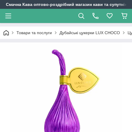
Смачна Кава оптово-роздрібний магазин кави та супутніх т
Товари та послуги
Дубайські цукерки LUX CHOCO
Ц