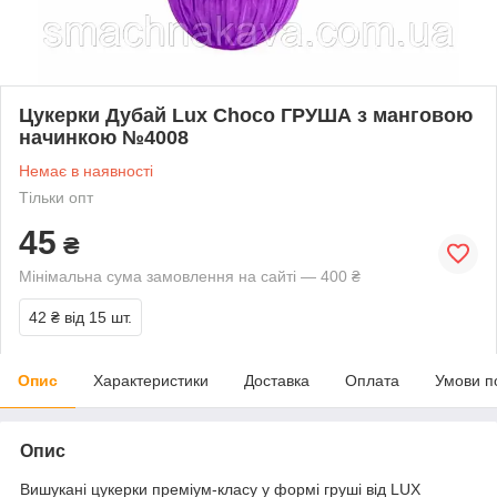
Цукерки Дубай Lux Choco ГРУША з манговою
начинкою №4008
Немає в наявності
Тільки опт
45
₴
Мінімальна сума замовлення на сайті — 400 ₴
42 ₴
від 15 шт.
Опис
Характеристики
Доставка
Оплата
Умови п
Опис
Вишукані цукерки преміум-класу у формі груші від LUX