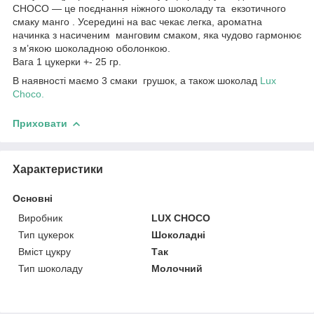
CHOCO — це поєднання ніжного шоколаду та екзотичного
смаку манго . Усередині на вас чекає легка, ароматна
начинка з насиченим манговим смаком, яка чудово гармонює
з м’якою шоколадною оболонкою.
Вага 1 цукерки +- 25 гр.
В наявності маємо 3 смаки грушок, а також шоколад
Lux
Choco.
Приховати
Характеристики
Основні
Виробник
LUX CHOCO
Тип цукерок
Шоколадні
Вміст цукру
Так
Тип шоколаду
Молочний