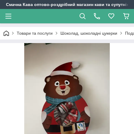
Смачна Кава оптово-роздрібний магазин кави та супутніх т
Товари та послуги
Шоколад, шоколадні цукерки
Пода