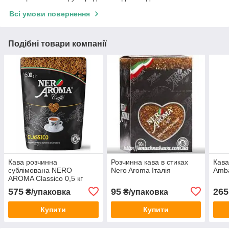
Всі умови повернення
Подібні товари компанії
Кава розчинна
Розчинна кава в стиках
Кава
сублімована NERO
Nero Aroma Італія
Amb
AROMA Classico 0,5 кг
Італія
575
95
265
₴/упаковка
₴/упаковка
Купити
Купити