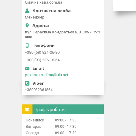
Смачна кава.com.ua
Менеджер
вул. Герасима Кондратьєва, 8, Суми, Укр
аїна
+380 (68) 821-06-80
+380 (93) 236-18-64
prikhodko-dima@ukr.net
+380932361864
Графік роботи
Понеділок
09:00
17:30
Вівторок
09:00
17:30
Середа
09:00
17:30