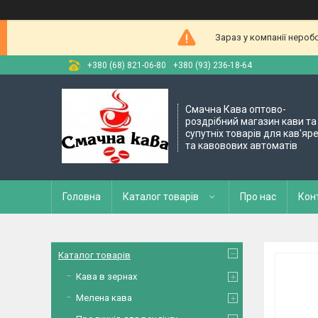
Зараз у компанії нероб
+380 (68) 821-06-80
+380 (93) 236-18-64
Смачна Кава оптово-
роздрібний магазин кави та
супутніх товарів для кав'яр
та кавовових автоматів
Головна
Каталог товарів
Про нас
Кон
Каталог товарів
Кава в зернах
Мелена кава