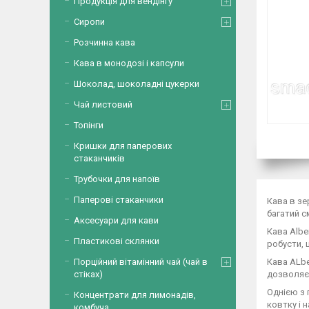
Продукція для вендінгу
Сиропи
Розчинна кава
Кава в монодозі і капсули
Шоколад, шоколадні цукерки
Чай листовий
Топінги
Кришки для паперових
стаканчиків
Трубочки для напоїв
Паперові стаканчики
Кава в зе
багатий с
Аксесуари для кави
Кава Albe
Пластикові склянки
робусти, 
Кава ALbe
Порційний вітамінний чай (чай в
дозволяє 
стіках)
Однією з 
Концентрати для лимонадів,
ковтку і 
комбуча