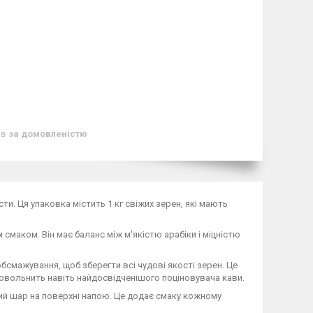
ів
за домовленістю
сти. Ця упаковка містить 1 кг свіжих зерен, які мають
смаком. Він має баланс між м'якістю арабіки і міцністю
бсмажування, щоб зберегти всі чудові якості зерен. Це
овольнить навіть найдосвідченішого поціновувача кави.
вий шар на поверхні напою. Це додає смаку кожному