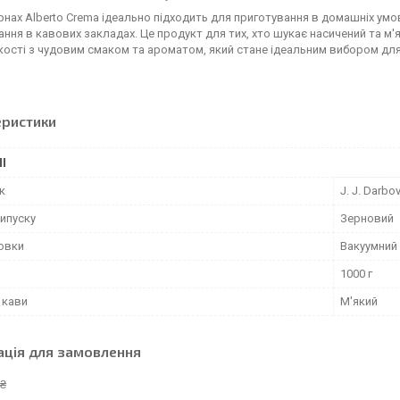
рнах Alberto Crema ідеально підходить для приготування в домашніх ум
ння в кавових закладах. Це продукт для тих, хто шукає насичений та м'
кості з чудовим смаком та ароматом, який стане ідеальним вибором дл
еристики
І
к
J. J. Darbo
ипуску
Зерновий
ковки
Вакуумний
1000 г
 кави
М'який
ація для замовлення
 ₴