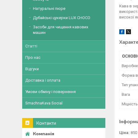
Кава в зе
Натуральні пюре
використа
високої я
Дубайські цукерки LUX CHOCO
Засоби для чищення кавових
машин
Характ
Статті
ОСНОВН
Про нас
Виробни
Відгуки
Форма в
Доставка і оплата
Тип упа
Умови обміну і повернення
Вага
SmachnaKava Social
Міцність
Інформ
Контакти
Ціна:
850