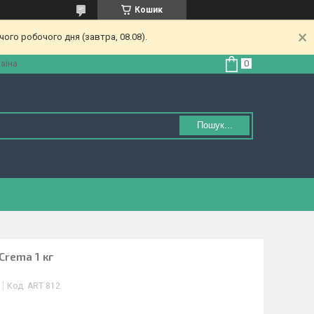
Кошик
ого робочого дня (завтра, 08.08).
аїна
Пошук...
Crema 1 кг
Код:
ART 812