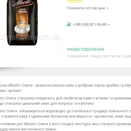
Показати оптові ціни
+380 (68) 821-06-80
повернення товару протягом 14 дн
рнах Alberto Crema - це високоякісна кава з добірних зерен арабіки і робу
мак і аромат.
rto Crema створена спеціально для любителів кави з м'яким та кремовим 
що створює ідеальний смак для еспресо та капучіно.
rto Crema обсмажується відповідно до італійської традиції повільного о
отримати каву з ідеальним балансом між міцністю і ароматом, який зад
головних рис Alberto Crema є його гладка текстура, яка створює кремо
надає напою витонченого смаку.