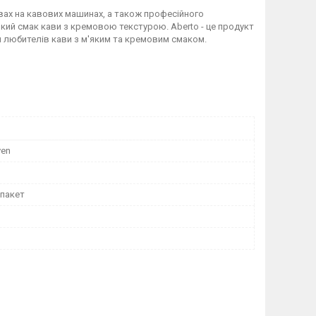
овах на кавових машинах, а також професійного
який смак кави з кремовою текстурою. Aberto - це продукт
я любителів кави з м'яким та кремовим смаком.
ven
 пакет