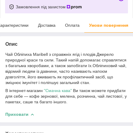
Замовлення під захистом
арактеристики
Доставка
Оплата
Умови повернення
Опис
Чай Обліпиха Maribell з справжніх ягід і плодів.Джерело
природної краси та сили. Такий напій допомагає справлятися
з багатьма хворобами, а також запобігати їх.Обліпиховий чай,
відомий людям із давнини, часто називають напоєм
довголіття, його вживають як профілактичний засіб, що
зміцнює імунітет і поліпшує загальний стан.
В інтернет-магазин
"Смачна кава
"
Ви також можете придбати
для себе — кофе зернової, мелена, розчинна, чай листової, у
пакетах, саше та багато іншого.
Приховати