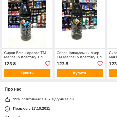
Сироп Блю-кюрасао ТМ
Сироп Ірландський лікер
Сиро
Maribell у пластику 1 л
ТМ Maribell у пластику 1 л
Mari
123
123
123
₴
₴
Купити
Купити
Про нас
99% позитивних з 187 відгуків за рік
Працює з 17.10.2011